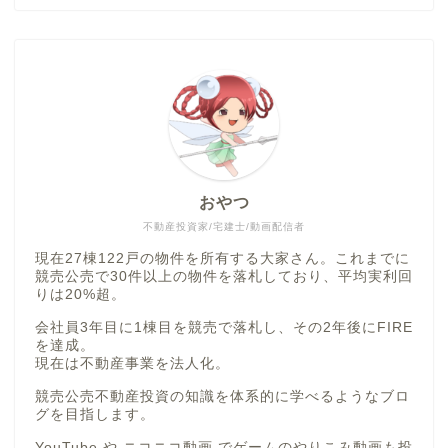
おやつ
不動産投資家/宅建士/動画配信者
現在27棟122戸の物件を所有する大家さん。これまでに
競売公売で30件以上の物件を落札しており、平均実利回
りは20%超。
会社員3年目に1棟目を競売で落札し、その2年後にFIRE
を達成。
現在は不動産事業を法人化。
競売公売不動産投資の知識を体系的に学べるようなブロ
グを目指します。
YouTube
や
ニコニコ動画
でゲームのやりこみ動画も投