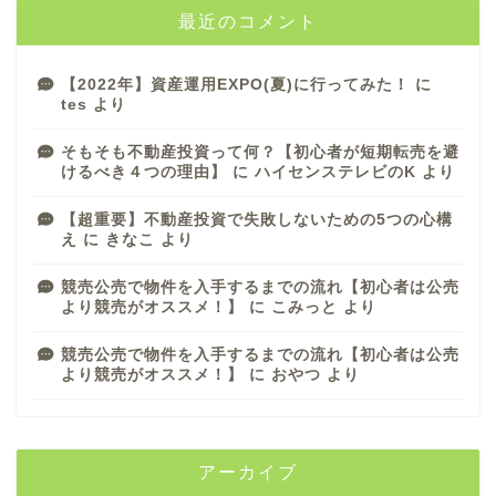
最近のコメント
【2022年】資産運用EXPO(夏)に行ってみた！
に
tes
より
そもそも不動産投資って何？【初心者が短期転売を避
けるべき４つの理由】
に
ハイセンステレビのK
より
【超重要】不動産投資で失敗しないための5つの心構
え
に
きなこ
より
競売公売で物件を入手するまでの流れ【初心者は公売
より競売がオススメ！】
に
こみっと
より
競売公売で物件を入手するまでの流れ【初心者は公売
より競売がオススメ！】
に
おやつ
より
アーカイブ